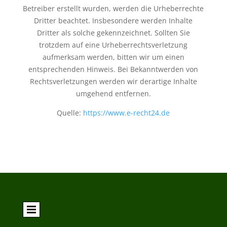
Betreiber erstellt wurden, werden die Urheberrechte
Dritter beachtet. Insbesondere werden Inhalte
Dritter als solche gekennzeichnet. Sollten Sie
trotzdem auf eine Urheberrechtsverletzung
aufmerksam werden, bitten wir um einen
entsprechenden Hinweis. Bei Bekanntwerden von
Rechtsverletzungen werden wir derartige Inhalte
umgehend entfernen.
Quelle:
https://www.e-recht24.de